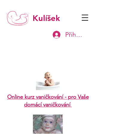
Kulíšek
Přihlásit
Online kurz vaničkování - pro Vaše
domácí vaničkování