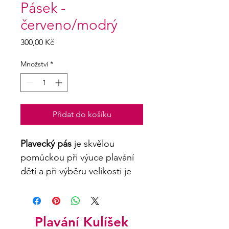
Pásek -
červeno/modrý
Cena
300,00 Kč
Množství
*
Přidat do košíku
Plavecký pás
 je skvělou 
pomůckou při výuce plavání 
dětí a při výběru velikosti je 
potřeba brát zřetel zejména 
na váhu a plavecké 
schopnosti malého plavce. 
Plavání Kulíšek
Na rozdíl od nafukovacího 